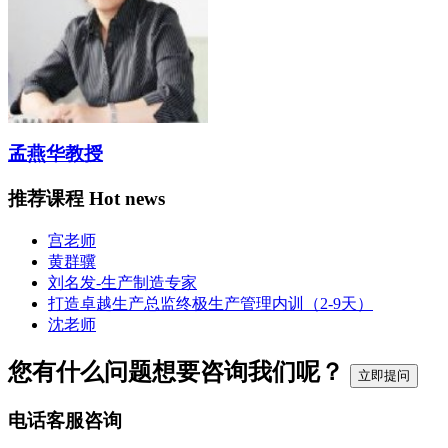
孟燕华教授
推荐课程
Hot news
宫老师
黄群骥
刘名发-生产制造专家
打造卓越生产总监终极生产管理内训（2-9天）
沈老师
您有什么问题想要咨询我们呢？
立即提问
电话客服咨询