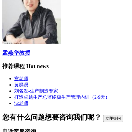
孟燕华教授
推荐课程
Hot news
宫老师
黄群骥
刘名发-生产制造专家
打造卓越生产总监终极生产管理内训（2-9天）
沈老师
您有什么问题想要咨询我们呢？
立即提问
电话客服咨询