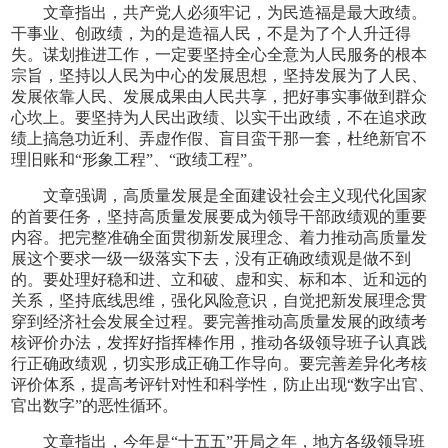
文章指出，共产党人必须牢记，为民造福是最大政绩。
干事业、创政绩，为的是造福人民，不是为了个人升迁得
失。谋划推进工作，一定要坚持全心全意为人民服务的根本
宗旨，坚持以人民为中心的发展思想，坚持发展为了人民、
发展依靠人民、发展成果由人民共享，把好事实事做到群众
心坎上。要坚持为人民出政绩、以实干出政绩，不在追求政
绩上搞急功近利、弄虚作假、盲目蛮干那一套，杜绝新官不
理旧账和“形象工程”、“政绩工程”。
文章强调，高质量发展是全面建设社会主义现代化国家
的首要任务，坚持高质量发展要成为领导干部政绩观的重要
内容。把完整准确全面贯彻新发展理念、着力推动高质量发
展这个要求一级一级落实下去，没有正确政绩观是做不到
的。要处理好稳和进、立和破、虚和实、标和本、近和远的
关系，坚持底线思维，强化风险意识，自觉把新发展理念贯
穿到经济社会发展全过程。要完善推动高质量发展的政绩考
核评价办法，发挥好指挥棒作用，推动各级领导班子认真践
行正确政绩观，切实形成正确工作导向。要完善差异化考核
评价体系，提高考评针对性和科学性，防止出现“数字出官、
官出数字”的恶性循环。
文章指出，今年是“十五五”开局之年，地方各级领导班