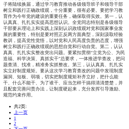
子将陆续换届，通过学习教育推动各级领导班子和领导干部
树立和践行正确政绩观，十分重要，很有必要。要把学习教
育作为今年党的建设的重要任务，确保取得实效。第一，认
认真真、扎扎实实提高思想认识。全党同志特别是各级领导
干部要从理论上和实践上深刻认识政绩观对党和国家事业发
展的重要性，特别是要对照正反两方面典型，深刻汲取经验
教训，提高党性觉悟，以对党和人民高度负责的态度，增强
树立和践行正确政绩观的思想自觉和行动自觉。第二，认认
真真、扎扎实实整改突出问题。要紧扣贯彻“立党为公、为民
造福、科学决策、真抓实干”总要求，一体推进学查改，把问
题查清、找准，精准务实抓整改。第三，认认真真、扎扎实
实立好制度规矩。要从这次学习教育查改的问题中发现制度
漏洞、短板、弱项，切实把制度规矩补齐立好，把什么能
干、什么不能干、为了谁干、应当怎样干搞得清清楚楚，并
且配套完善问责办法，让制度硬起来，充分发挥引导激励、
规范约束作用。
共2页:
上一页
1
2
下一页