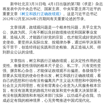
新华社北京3月31日电 4月1日出版的第7期《求是》杂志
将发表中共中央总书记、国家主席、中央军委主席习近平的
重要文章
《树立和践行正确政绩观》
。这是习近平总书记
2012年12月至2026年2月期间有关重要论述的节录。
文章强调，政绩观问题是一个根本性问题，关乎立党为
公、执政为民。只有不断以良好政绩推动党和国家事业发
展、造福人民，才能践行好党的宗旨，也才能完成好党的历
史使命。要坚持从实际出发、按规律办事，通过科学决策和
实干苦干，创造经得起实践和历史检验、真正造福人民、得
到群众公认的业绩。
文章指出，树立和践行正确政绩观，起决定性作用的是
党性。衡量党性强弱的根本尺子是公、私二字。只有党性坚
强、摒弃私心杂念，才能保证政绩观不出偏差。各级领导干
部要从实现党的使命任务出发，树立和践行正确政绩观，看
自己的思想和行动有没有偏离共产主义远大理想和中国特色
社会主义共同理想，有没有背离全心全意为人民服务根本宗
旨，有没有游离党的路线方针政策和党中央重大决策部署，
有没有脱离国情和本地区本部门实际，以功成不必在我、功
成必定有我的精神境界，心无旁骛推进中国式现代化。