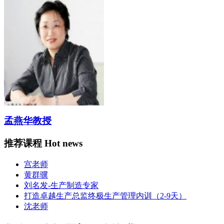
孟燕华教授
推荐课程
Hot news
宫老师
黄群骥
刘名发-生产制造专家
打造卓越生产总监终极生产管理内训（2-9天）
沈老师